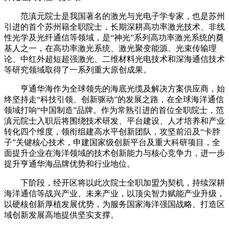
范滇元院士是我国著名的激光与光电子学专家，也是苏州
引进的首个苏州籍全职院士，长期深耕高功率激光技术、非线
性光学及光纤通信等领域，是“神光”系列高功率激光系统的奠
基人之一，在高功率激光系统、激光聚变能源、光束传输理
论、中红外超短超强激光、二维材料光电技术和深海通信技术
等研究领域取得了一系列重大原创成果。
亨通华海作为全球领先的海底光缆及解决方案供应商，始
终坚持走“科技引领、创新驱动”的发展之路，在全球海洋通信
领域打响“中国制造”品牌。作为常熟引进的首位全职院士，范
滇元院士入职后将围绕技术研发、平台建设、人才培养和产业
转化四个维度，领衔组建高水平创新团队，攻坚前沿及“卡脖
子”关键核心技术，申建国家级创新平台及重大科研项目，全
面提升企业在海洋领域的技术创新能力与核心竞争力，进一步
提升亨通华海品牌优势和行业地位。
下阶段，经开区将以此次院士全职加盟为契机，持续深耕
海洋通信等战兴产业、未来产业，以顶尖智力赋能产业升级，
以硬核创新厚植发展优势，为服务国家海洋强国战略、打造区
域创新发展高地提供坚实支撑。