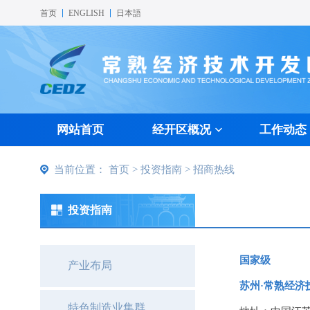
首页
ENGLISH
日本語
网站首页
经开区概况
工作动态
经开区简介
经济发展
产业布局
声谷快讯
教育事业
办事指南
科技创新
特色载体
载体平台
医疗文体
政策法规
组织机构
人才奖励
投资环境
声谷图册
休闲娱乐
许可办理
交通区位
质
投
特
当前位置：
首页
> 投资指南 > 招商热线
投资指南
国家级
产业布局
苏州·常熟经济
特色制造业集群