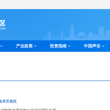
产业政策
投资指南
中国声谷
量标准
资程序
色专区
招商热线
信息发布
纪检监督
技术开发区