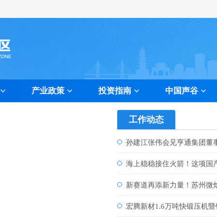
产业政策
投资指南
中国声谷
量标准
资程序
色专区
招商热线
信息发布
纪检监督
工作动态
孙建江张伟会见亨通集团董
海上稳稳接住火箭！这项国
新赛道再添新力量！苏州微
宏腾新材1.6万吨快锻压机