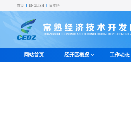
首页
ENGLISH
日本語
网站首页
经开区概况
工作动态
经开区简介
经济发展
产业布局
声谷快讯
教育事业
办事指南
科技创新
特色载体
载体平台
医疗文体
政策法规
组织机构
人才奖励
投资环境
声谷图册
休闲娱乐
许可办理
交通区位
质
投
特